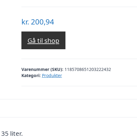
kr.
200,94
Gå til shop
Varenummer (SKU):
1185708651203222432
Kategori:
Produkter
5 liter.